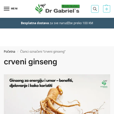
MENI
0
Besplatna dostava
za sve narudžbe preko 100 KM
Početna
Članci označeni “crveni ginseng”
/
crveni ginseng