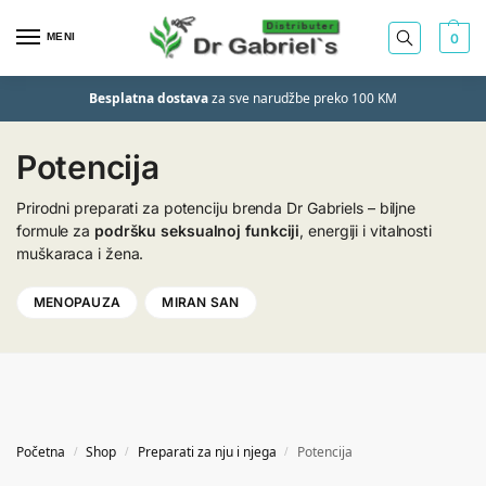
MENI
0
Besplatna dostava
za sve narudžbe preko 100 KM
Potencija
Prirodni preparati za potenciju brenda Dr Gabriels – biljne
formule za
podršku seksualnoj funkciji
, energiji i vitalnosti
muškaraca i žena.
MENOPAUZA
MIRAN SAN
Početna
Shop
Preparati za nju i njega
Potencija
/
/
/