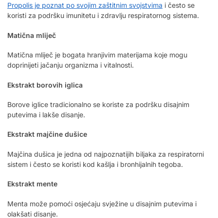
Propolis je poznat po svojim zaštitnim svojstvima
i često se
koristi za podršku imunitetu i zdravlju respiratornog sistema.
Matična mliječ
Matična mliječ je bogata hranjivim materijama koje mogu
doprinijeti jačanju organizma i vitalnosti.
Ekstrakt borovih iglica
Borove iglice tradicionalno se koriste za podršku disajnim
putevima i lakše disanje.
Ekstrakt majčine dušice
Majčina dušica je jedna od najpoznatijih biljaka za respiratorni
sistem i često se koristi kod kašlja i bronhijalnih tegoba.
Ekstrakt mente
Menta može pomoći osjećaju svježine u disajnim putevima i
olakšati disanje.