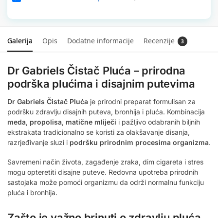
Galerija
Opis
Dodatne informacije
Recenzije
3
Dr Gabriels Čistač Pluća – prirodna
podrška plućima i disajnim putevima
Dr Gabriels Čistač Pluća
je prirodni preparat formulisan za
podršku zdravlju disajnih puteva, bronhija i pluća. Kombinacija
meda
,
propolisa
,
matične mliječi
i pažljivo odabranih biljnih
ekstrakata tradicionalno se koristi za olakšavanje disanja,
razrjeđivanje sluzi i
podršku prirodnim procesima organizma
.
Savremeni način života, zagađenje zraka, dim cigareta i stres
mogu opteretiti disajne puteve. Redovna upotreba prirodnih
sastojaka može pomoći organizmu da održi normalnu funkciju
pluća i bronhija.
Zašto je važno brinuti o zdravlju pluća