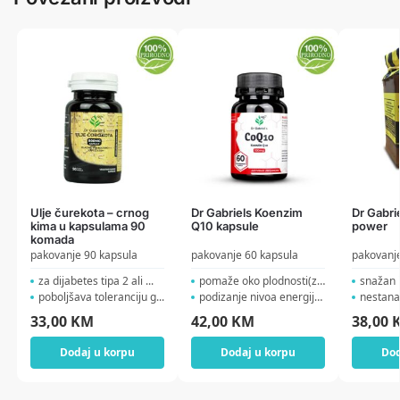
Ulje čurekota – crnog
Dr Gabriels Koenzim
Dr Gabr
kima u kapsulama 90
Q10 kapsule
power
komada
pakovanje 90 kapsula
pakovanje 60 kapsula
pakovanj
za dijabetes tipa 2 ali ...
pomaže oko plodnosti(za ...
snažan im
poboljšava toleranciju g...
podizanje nivoa energije ...
nestanak 
33,00
KM
42,00
KM
38,00
Dodaj u korpu
Dodaj u korpu
Dod