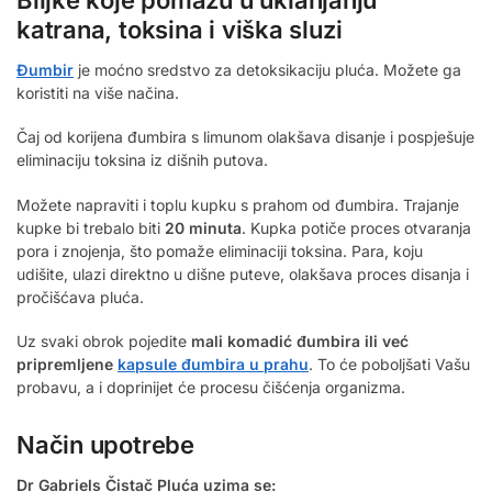
katrana, toksina i viška sluzi
Đumbir
je moćno sredstvo za detoksikaciju pluća. Možete ga
koristiti na više načina.
Čaj od korijena đumbira s limunom olakšava disanje i pospješuje
eliminaciju toksina iz dišnih putova.
Možete napraviti i toplu kupku s prahom od đumbira. Trajanje
kupke bi trebalo biti
20 minuta
. Kupka potiče proces otvaranja
pora i znojenja, što pomaže eliminaciji toksina. Para, koju
udišite, ulazi direktno u dišne puteve, olakšava proces disanja i
pročišćava pluća.
Uz svaki obrok pojedite
mali komadić đumbira ili već
pripremljene
kapsule đumbira u prahu
. To će poboljšati Vašu
probavu, a i doprinijet će procesu čišćenja organizma.
Način upotrebe
Dr Gabriels Čistač Pluća uzima se: