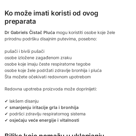
Ko može imati koristi od ovog
preparata
Dr Gabriels Čistač Pluća
mogu koristiti osobe koje žele
prirodnu podršku disajnim putevima, posebno:
pušači i bivši pušači
osobe izložene zagađenom zraku
osobe koje imaju česte respiratorne tegobe
osobe koje žele podržati zdravlje bronhija i pluća
Šta možete očekivati redovnom upotrebom
Redovna upotreba proizvoda može doprinijeti:
✔ lakšem disanju
✔
smanjenju iritacije grla i bronhija
✔ podršci zdravlju respiratornog sistema
✔
osjećaju veće energije i vitalnosti
Biljke koje pomažu u uklanjanju