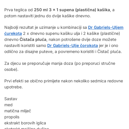
Prva teglica od
250 ml 3 x 1 supena (plastična) kašika
, a
potom nastaviti jednu do dvije kašike dnevno.
Najbolji rezultat je uzimanje u kombinaciji sa
Dr Gabriels-Uljem
ćurekota
2 x dnevno supenu kašiku ulja i 2 kašike (plastične)
dnevno
Čistača pluća
, nakon potrošene dvije doze možete
nastaviti koristiti samo
Dr Gabriels-Ulje čorokota
jer je i ono
odlično za disajne puteve, a povremeno koristiti i Čistač pluća.
Za djecu se preporučuje manja doza (po preporuci stručne
osobe).
Prvi efekti se obično primijete nakon nekoliko sedmica redovne
upotrebe.
Sastav
med
matična mliječ
propolis
ekstrakt borovih iglica
ekstrakt majčine dušice