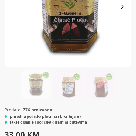
Prodato:
776 proizvoda
prirodna podrška plućima i bronhijama
lakše disanje i podrška disajnim putevima
33,00
KM