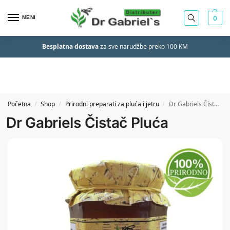
MENI
0
Besplatna dostava
za sve narudžbe preko 100 KM
Početna
Shop
Prirodni preparati za pluća i jetru
Dr Gabriels Čistač Pluća
/
/
/
Dr Gabriels Čistač Pluća