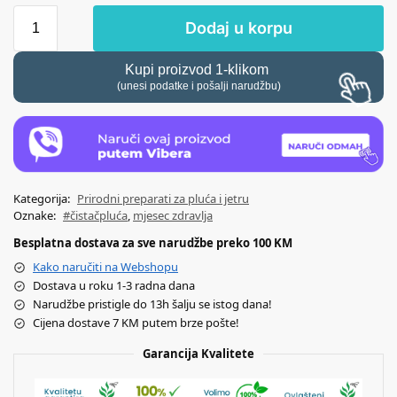
Dodaj u korpu
Kupi proizvod 1-klikom
(unesi podatke i pošalji narudžbu)
Kategorija:
Prirodni preparati za pluća i jetru
Oznake:
#čistačpluća
,
mjesec zdravlja
Besplatna dostava za sve narudžbe preko 100 KM
Kako naručiti na Webshopu
Dostava u roku 1-3 radna dana
Narudžbe pristigle do 13h šalju se istog dana!
Cijena dostave 7 KM putem brze pošte!
Garancija Kvalitete