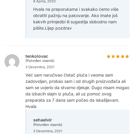
8 Aprila, 2020
Hvala na preporukama i svakako ćemo više
obratiti pažnju na pakovanje. Ako imate još
kakvih primjedbi ili sugestija slobodno nam
pišite.Lijep pozdrav
tenkolovac
(Potvrđen vlasnik)
3 Decembra, 2021
Već sam naručivao čistač pluća i veoma sam
zadovoljan, probao sam i od drugih proizvođača ali
sam se uvjerio da stvarno djeluje. Dugo nisam mogao
da izbacih slajm iz pluča, ali uz pomoć ovog
preparata za 7 dana sam počeo da iskašljavam.
Hvala
sehaelvir
(Potvrđen vlasnik)
3 Decembra, 2021