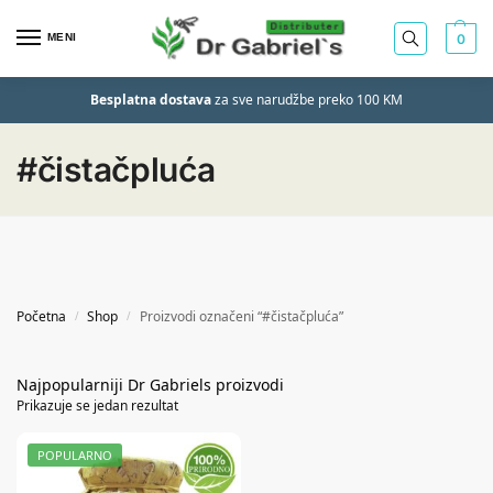
MENI
0
Besplatna dostava
za sve narudžbe preko 100 KM
#čistačpluća
Početna
Shop
Proizvodi označeni “#čistačpluća”
/
/
Prikazuje se jedan rezultat
POPULARNO