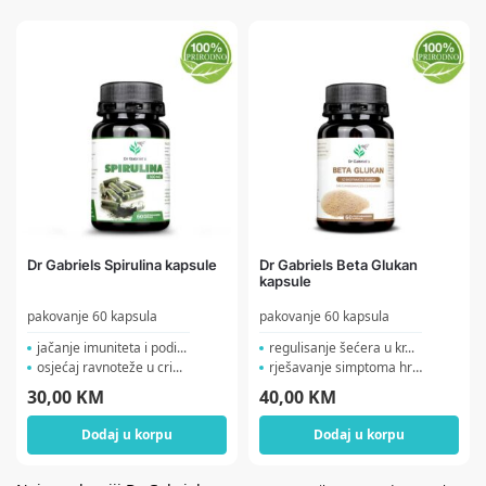
Dr Gabriels Spirulina kapsule
Dr Gabriels Beta Glukan
kapsule
pakovanje 60 kapsula
pakovanje 60 kapsula
jačanje imuniteta i podi...
regulisanje šećera u kr...
osjećaj ravnoteže u cri...
rješavanje simptoma hron...
30,00
KM
40,00
KM
Dodaj u korpu
Dodaj u korpu