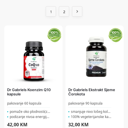
1
2
Dr Gabriels Koenzim Q10
Dr Gabriels Ekstrakt Sjeme
kapsule
Čorokota
pakovanje 60 kapsula
pakovanje 90 kapsula
pomaže oko plodnosti(za ...
smanjuje nivo lošeg kole...
podizanje nivoa energije ...
100% vegeterijanske kapsu...
42,00
KM
32,00
KM