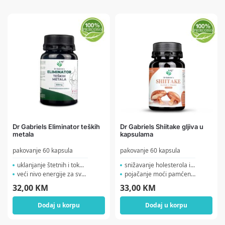
Dr Gabriels Eliminator teških
Dr Gabriels Shiitake gljiva u
metala
kapsulama
pakovanje 60 kapsula
pakovanje 60 kapsula
uklanjanje štetnih i tok...
snižavanje holesterola i...
veći nivo energije za sv...
pojačanje moći pamćenj...
32,00
KM
33,00
KM
Dodaj u korpu
Dodaj u korpu