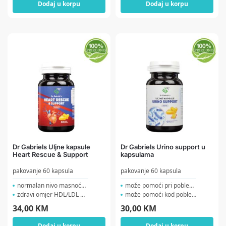
Dodaj u korpu
Dodaj u korpu
Dr Gabriels Uljne kapsule
Dr Gabriels Urino support u
Heart Rescue & Support
kapsulama
pakovanje 60 kapsula
pakovanje 60 kapsula
normalan nivo masnoća i ...
može pomoći pri poblemi...
zdravi omjer HDL/LDL masn...
može pomoći kod poblema...
34,00
KM
30,00
KM
Dodaj u korpu
Dodaj u korpu