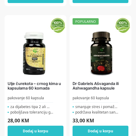
POPULARNO
Ulje čurekota – crnog kima u
Dr Gabriels Ašvaganda ili
kapsulama 60 komada
Ashwagandha kapsule
pakovanje 60 kapsula
pakovanje 60 kapsula
za dijabetes tipa 2 ali ...
smanjuje stres i pomaže ...
poboljšava toleranciju g...
podržava kvalitetan san ...
28,00
KM
33,00
KM
Dodaj u korpu
Dodaj u korpu