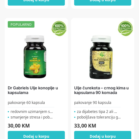
POPULARNO
Dr Gabriels Ulje konoplje u
Ulje čurekota – crnog kima u
kapsulama
kapsulama 90 komada
pakovanje 60 kapsula
pakovanje 90 kapsula
redovnim uzimanjem smanju...
za dijabetes tipa 2 ali ...
smanjenje stresa i pobolj...
poboljšava toleranciju g...
30,00
KM
33,00
KM
Dodaj u korpu
Dodaj u korpu