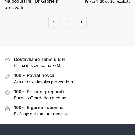
Prikaz 1–20 od 26 rezultata
1
2
Dostavljamo samo u BiH
Cijena dostave samo 7KM
100% Povrat novca
Ako niste zadovoljni proizvodom
100% Prirodni preparati
Ručno rađeni dodaci prehrani
100% Sigurna kupovina
Plaćanje prilikom preuzimanja