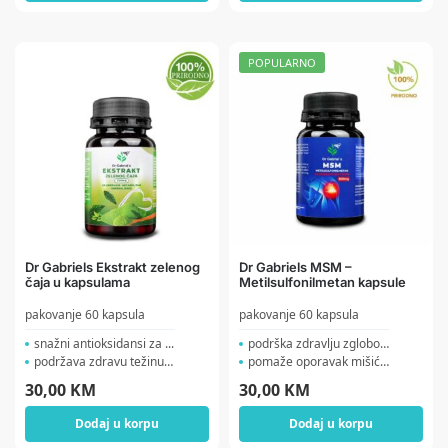
POPULARNO
Dr Gabriels Ekstrakt zelenog
Dr Gabriels MSM –
čaja u kapsulama
Metilsulfonilmetan kapsule
pakovanje 60 kapsula
pakovanje 60 kapsula
snažni antioksidansi za ...
podrška zdravlju zglobov...
podržava zdravu težinu ...
pomaže oporavak mišića...
30,00
KM
30,00
KM
Dodaj u korpu
Dodaj u korpu