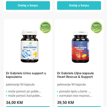
Dodaj u korpu
Dodaj u korpu
Dr Gabriels Urino support u
Dr Gabriels Uljne kapsule
kapsulama
Heart Rescue & Support
pakovanje 90 kapsula
pakovanje 90 kapsula
može pomoći pri poblemi...
pomaže tijelu u borbi ...
može pomoći kod poblema...
normalan nivo masnoća i ...
34,00
KM
39,50
KM