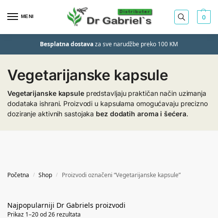
MENI
0
Besplatna dostava
za sve narudžbe preko 100 KM
Vegetarijanske kapsule
Vegetarijanske kapsule
predstavljaju praktičan način uzimanja
dodataka ishrani. Proizvodi u kapsulama omogućavaju precizno
doziranje aktivnih sastojaka
bez dodatih aroma i šećera
.
Početna
Shop
Proizvodi označeni “Vegetarijanske kapsule”
/
/
Prikaz 1–20 od 26 rezultata