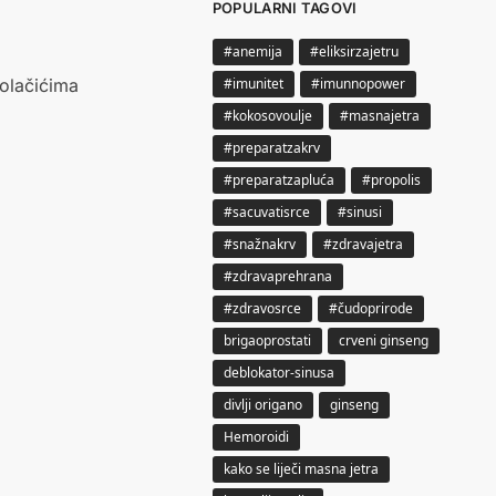
POPULARNI TAGOVI
#anemija
#eliksirzajetru
kolačićima
#imunitet
#imunnopower
#kokosovoulje
#masnajetra
#preparatzakrv
#preparatzapluća
#propolis
#sacuvatisrce
#sinusi
#snažnakrv
#zdravajetra
#zdravaprehrana
#zdravosrce
#čudoprirode
brigaoprostati
crveni ginseng
deblokator-sinusa
divlji origano
ginseng
Hemoroidi
kako se liječi masna jetra