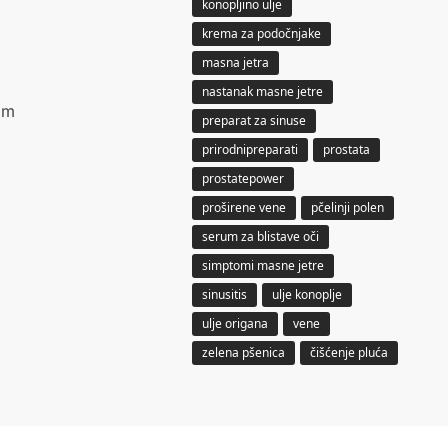
konopljino ulje
krema za podočnjake
masna jetra
nastanak masne jetre
im
preparat za sinuse
prirodnipreparati
prostata
prostatepower
proširene vene
pčelinji polen
serum za blistave oči
simptomi masne jetre
sinusitis
ulje konoplje
ulje origana
vene
zelena pšenica
čišćenje pluća