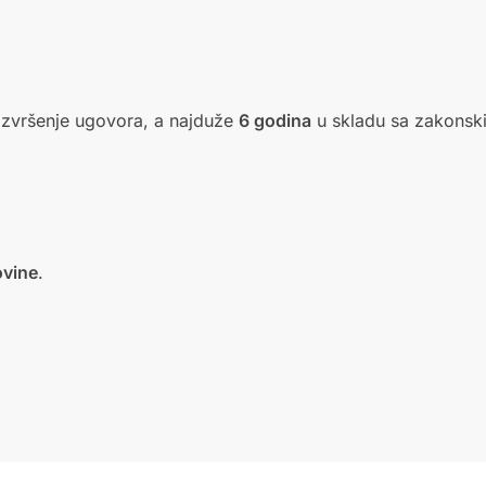
izvršenje ugovora, a najduže
6 godina
u skladu sa zakonsk
ovine
.