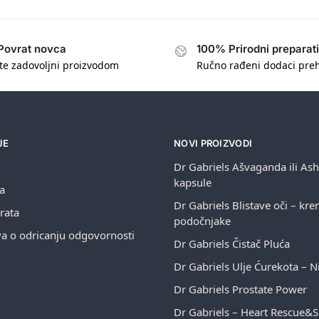
Povrat novca
100% Prirodni preparati
te zadovoljni proizvodom
Ručno rađeni dodaci pre
JE
NOVI PROIZVODI
Dr Gabriels Ašvaganda ili A
kapsule
ja
Dr Gabriels Blistave oči – kr
rata
podočnjake
va o odricanju odgovornosti
Dr Gabriels Čistač Pluća
Dr Gabriels Ulje Ćurekota – Ni
Dr Gabriels Prostate Power
Dr Gabriels – Heart Rescue&