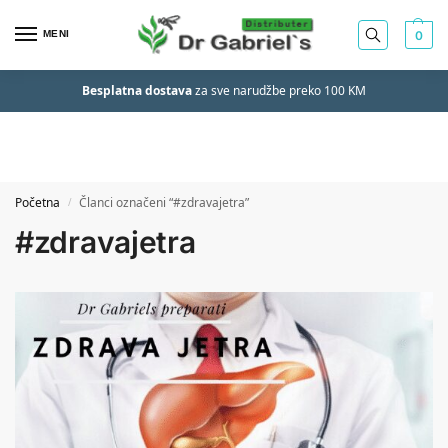
MENI
0
Besplatna dostava
za sve narudžbe preko 100 KM
Početna
Članci označeni “#zdravajetra”
/
#zdravajetra