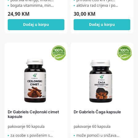
bogata vitaminima, minera...
aktivira rad crijeva i po...
24,90
KM
30,00
KM
Dodaj u korpu
Dodaj u korpu
Dr Gabriels Cejlonski cimet
Dr Gabriels Čaga kapsule
kapsule
pakovanje 90 kapsula
pakovanje 60 kapsula
za osobe s povišenim sec...
može pomoći u snižavan...