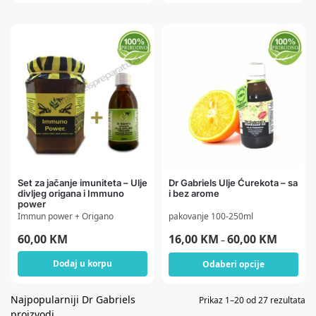
Set za jačanje imuniteta – Ulje
Dr Gabriels Ulje Ćurekota – sa
divljeg origana i Immuno
i bez arome
power
Immun power + Origano
pakovanje 100-250ml
60,00
KM
16,00
KM
60,00
KM
–
Dodaj u korpu
Odaberi opcije
Prikaz 1–20 od 27 rezultata