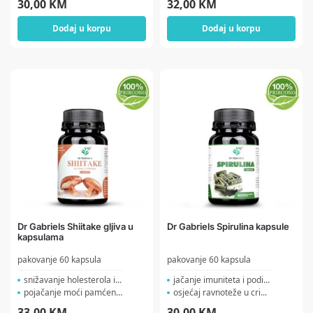
30,00
KM
32,00
KM
Dodaj u korpu
Dodaj u korpu
Dr Gabriels Shiitake gljiva u
Dr Gabriels Spirulina kapsule
kapsulama
pakovanje 60 kapsula
pakovanje 60 kapsula
snižavanje holesterola i...
jačanje imuniteta i podi...
pojačanje moći pamćenj...
osjećaj ravnoteže u cri...
33,00
KM
30,00
KM