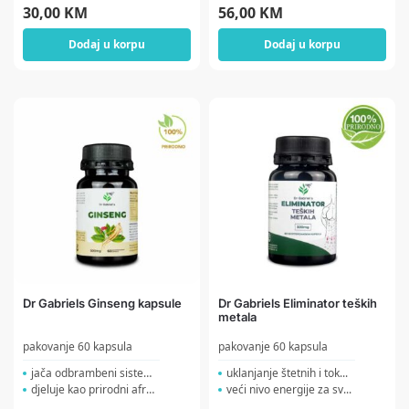
30,00
KM
56,00
KM
Dodaj u korpu
Dodaj u korpu
Dr Gabriels Ginseng kapsule
Dr Gabriels Eliminator teških
metala
pakovanje 60 kapsula
pakovanje 60 kapsula
jača odbrambeni sistem p...
uklanjanje štetnih i tok...
djeluje kao prirodni afro...
veći nivo energije za sv...