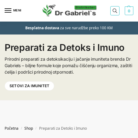
MENI
0
Besplatna dostava
za sve narudžbe preko 100 KM
Preparati za Detoks i Imuno
Prirodni preparati za detoksikaciju i jačanje imuniteta brenda Dr
Gabriels – biljne formule koje pomažu čišćenju organizma, zaštiti
ćelija i podršci prirodnoj otpornosti.
SETOVI ZA IMUNITET
Početna
Shop
Preparati za Detoks i Imuno
/
/