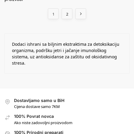
1
2
Dodaci ishrani sa biljnim ekstraktima za detoksikaciju
organizma, podršku jetri i jačanje imunološkog
sistema, uz antioksidanse za zaštitu od oksidativnog
stresa.
Dostavljamo samo u BiH
Cijena dostave samo 7KM
100% Povrat novca
Ako niste zadovoljni proizvodom
100% Prirodni preparati