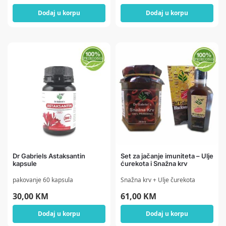
Dodaj u korpu
Dodaj u korpu
Dr Gabriels Astaksantin
Set za jačanje imuniteta – Ulje
kapsule
ćurekota i Snažna krv
pakovanje 60 kapsula
Snažna krv + Ulje čurekota
30,00
KM
61,00
KM
Dodaj u korpu
Dodaj u korpu