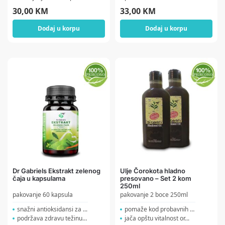
30,00
KM
33,00
KM
Dodaj u korpu
Dodaj u korpu
Dr Gabriels Ekstrakt zelenog
Ulje Čorokota hladno
čaja u kapsulama
presovano – Set 2 kom
250ml
pakovanje 60 kapsula
pakovanje 2 boce 250ml
snažni antioksidansi za ...
pomaže kod probavnih teg...
podržava zdravu težinu ...
jača opštu vitalnost or...