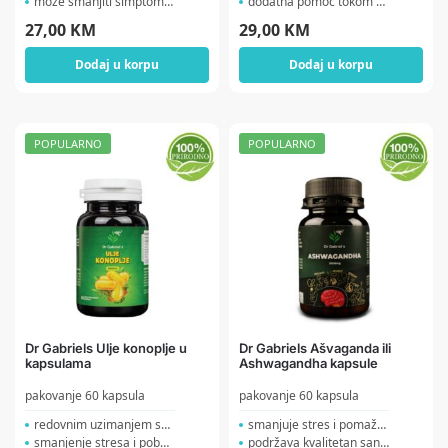
može smanjiti simptome u...
dodatna pomoć tokom razl...
27,00
KM
29,00
KM
Dodaj u korpu
Dodaj u korpu
POPULARNO
POPULARNO
Dr Gabriels Ulje konoplje u
Dr Gabriels Ašvaganda ili
kapsulama
Ashwagandha kapsule
pakovanje 60 kapsula
pakovanje 60 kapsula
redovnim uzimanjem smanju...
smanjuje stres i pomaže ...
smanjenje stresa i pobolj...
podržava kvalitetan san ...