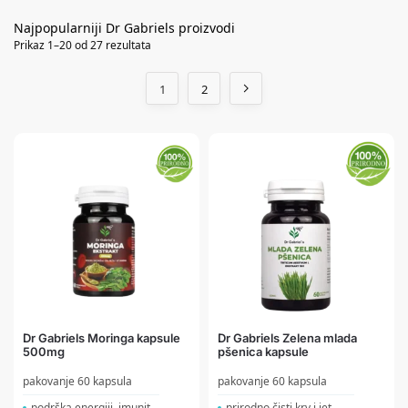
Prikaz 1–20 od 27 rezultata
1
2
Dr Gabriels Moringa kapsule
Dr Gabriels Zelena mlada
500mg
pšenica kapsule
pakovanje 60 kapsula
pakovanje 60 kapsula
podrška energiji, imunit...
prirodno čisti krv i jet...