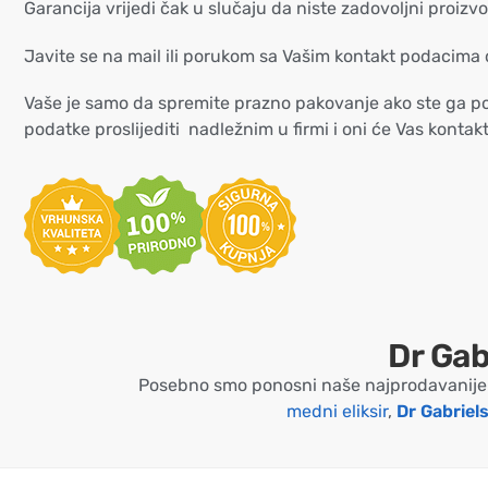
Garancija vrijedi čak u slučaju da niste zadovoljni proizvo
Javite se na mail ili porukom sa Vašim kontakt podacima 
Vaše je samo da spremite prazno pakovanje ako ste ga potr
podatke proslijediti nadležnim u firmi i oni će Vas kontak
Dr Gab
Posebno smo ponosni naše najprodavanije 
medni eliksir
,
Dr Gabriel