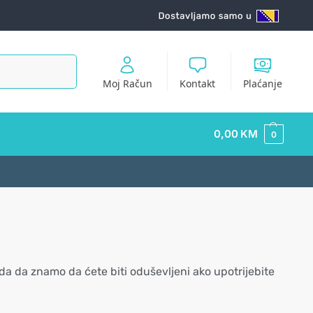
Pretraži
Moj Račun
Kontakt
Plaćanje
0,00
KM
0
da da znamo da ćete biti oduševljeni ako upotrijebite