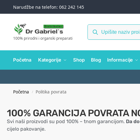
Narudžbe na telefon: 062 242 145
100% prirodni i organski preparati
Početna
Kategorije
Shop
Blog
Informacije
Početna
Politika povrata
/
100% GARANCIJA POVRATA N
Svi naši proizvodi su pod 100% – tnom garancijom.
Da dob
cijelo pakovanje.