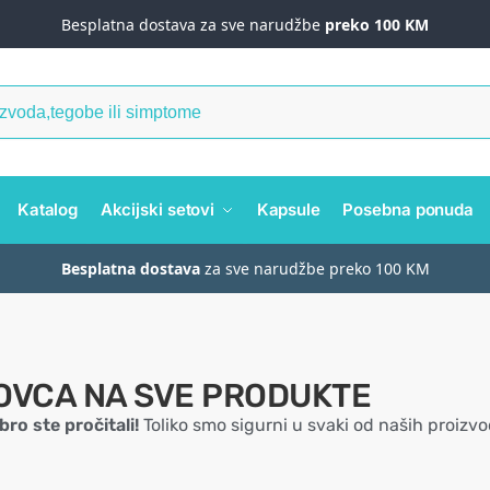
Besplatna dostava za sve narudžbe
preko 100 KM
Katalog
Akcijski setovi
Kapsule
Posebna ponuda
Besplatna dostava
za sve narudžbe preko 100 KM
OVCA NA SVE PRODUKTE
ro ste pročitali!
Toliko smo sigurni u svaki od naših proizvo