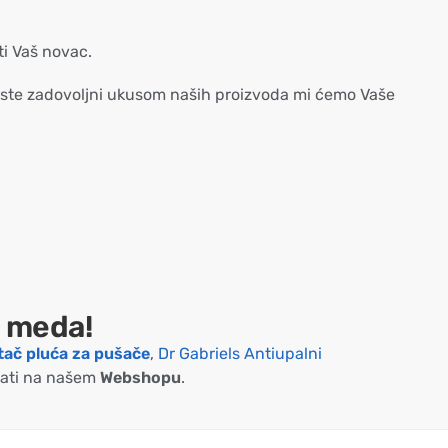
ti Vaš novac.
 niste zadovoljni ukusom naših proizvoda mi ćemo Vaše
i meda!
stač pluća za pušače
,
Dr Gabriels Antiupalni
dati na našem
Webshopu
.