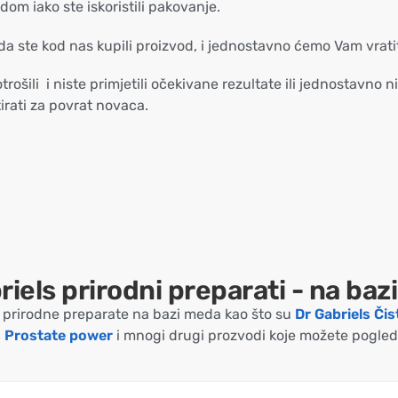
dom iako ste iskoristili pakovanje.
da ste kod nas kupili proizvod, i jednostavno ćemo Vam vrati
ošili i niste primjetili očekivane rezultate ili jednostavno
tirati za povrat novaca.
riels prirodni preparati - na baz
prirodne preparate na bazi meda kao što su
Dr Gabriels Či
s Prostate power
i mnogi drugi prozvodi koje možete pogle