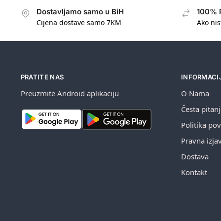
Dostavljamo samo u BiH
100% 
Cijena dostave samo 7KM
Ako nis
PRATITE NAS
INFORMACI
Preuzmite Android aplikaciju
O Nama
Česta pitan
Politika pov
Pravna izja
Dostava
Kontakt