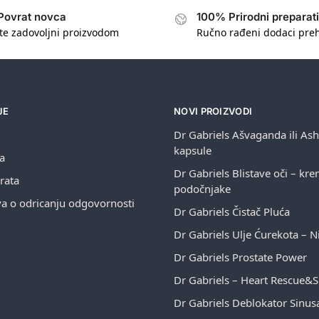
Povrat novca
100% Prirodni preparati
te zadovoljni proizvodom
Ručno rađeni dodaci pre
JE
NOVI PROIZVODI
Dr Gabriels Ašvaganda ili A
kapsule
ja
Dr Gabriels Blistave oči – kr
rata
podočnjake
va o odricanju odgovornosti
Dr Gabriels Čistač Pluća
Dr Gabriels Ulje Ćurekota – Ni
Dr Gabriels Prostate Power
Dr Gabriels – Heart Rescue&
Dr Gabriels Deblokator Sinus