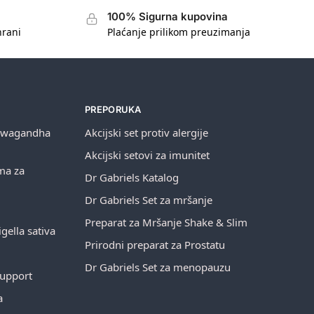
100% Sigurna kupovina
hrani
Plaćanje prilikom preuzimanja
PREPORUKA
shwagandha
Akcijski set protiv alergije
Akcijski setovi za imunitet
ema za
Dr Gabriels Katalog
Dr Gabriels Set za mršanje
Preparat za Mršanje Shake & Slim
gella sativa
Prirodni preparat za Prostatu
Dr Gabriels Set za menopauzu
Support
a