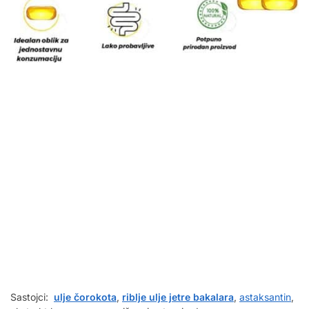
Sastojci:
ulje čorokota
,
riblje ulje jetre bakalara
,
astaksantin
,