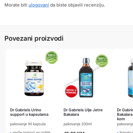
Morate biti
ulogovani
da biste objavili recenziju.
Povezani proizvodi
Dr Gabriels Urino
Dr Gabriels Ulje Jetre
Dr Gabrie
support u kapsulama
Bakalara
Bakalara
kom
pakovanje 90 kapsula
pakovanje 200ml
pakovanje
može pomoći pri poblemi...
bogato je 