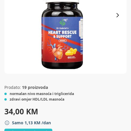
Prodato:
19 proizvoda
normalan nivo masnoća i triglicerida
zdravi omjer HDL/LDL masnoća
34,00
KM
Samo
1,13
KM
/dan