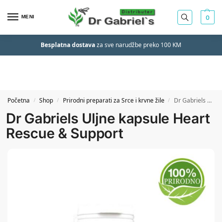
MENI
0
Besplatna dostava
za sve narudžbe preko 100 KM
Početna
Shop
Prirodni preparati za Srce i krvne žile
Dr Gabriels Uljne kapsule Heart Rescue & Support
/
/
/
Dr Gabriels Uljne kapsule Heart
Rescue & Support