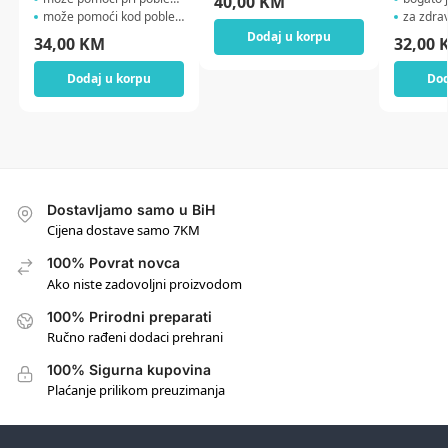
40,00
KM
može pomoći kod poblema...
za zdravl
Dodaj u korpu
34,00
KM
32,00
Dodaj u korpu
Dod
Dostavljamo samo u BiH
Cijena dostave samo 7KM
100% Povrat novca
Ako niste zadovoljni proizvodom
100% Prirodni preparati
Ručno rađeni dodaci prehrani
100% Sigurna kupovina
Plaćanje prilikom preuzimanja