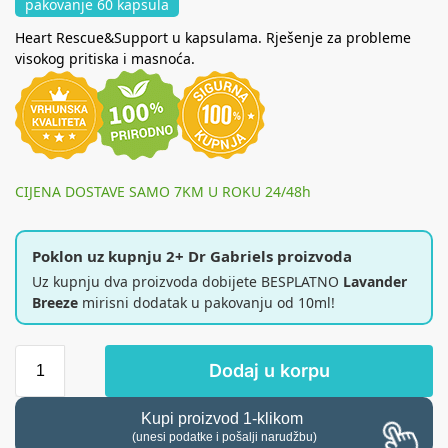
pakovanje 60 kapsula
Heart Rescue&Support u kapsulama. Rješenje za probleme
visokog pritiska i masnoća.
CIJENA DOSTAVE SAMO 7KM U ROKU 24/48h
Poklon uz kupnju 2+ Dr Gabriels proizvoda
Uz kupnju dva proizvoda dobijete BESPLATNO
Lavander
Breeze
mirisni dodatak u pakovanju od 10ml!
Dodaj u korpu
Kupi proizvod 1-klikom
(unesi podatke i pošalji narudžbu)