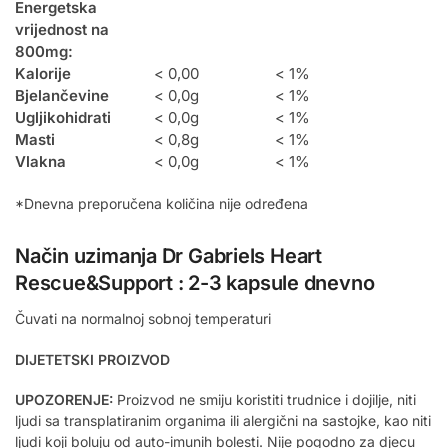
Energetska
vrijednost na
800mg:
Kalorije
< 0,00
< 1%
Bjelančevine
< 0,0g
< 1%
Ugljikohidrati
< 0,0g
< 1%
Masti
< 0,8g
< 1%
Vlakna
< 0,0g
< 1%
*Dnevna preporučena količina nije određena
Način uzimanja Dr Gabriels
Heart
Rescue&Support
: 2-3 kapsule dnevno
Čuvati na normalnoj sobnoj temperaturi
DIJETETSKI PROIZVOD
UPOZORENJE:
Proizvod ne smiju koristiti trudnice i dojilje, niti
ljudi sa transplatiranim organima ili alergični na sastojke, kao niti
ljudi koji boluju od auto-imunih bolesti. Nije pogodno za djecu