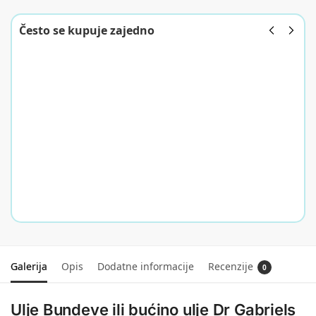
Često se kupuje zajedno
Dr Gabriels -
Dr
Heart
Gabriels
Rescue&Support
Eliminator
38,00
KM
gljivica
kandide
Dodaj u
33,00
KM
korpu
Dodaj
u
korpu
Galerija
Opis
Dodatne informacije
Recenzije
0
Ulje Bundeve ili bućino ulje Dr Gabriels