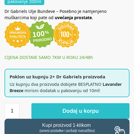
pakovanje 200ml
Dr Gabriels Ulje Bundeve – Posebno je namjenjeno
muškarcima koji pate od
uvećanja prostate
.
CIJENA DOSTAVE SAMO 7KM U ROKU 24/48h
Poklon uz kupnju 2+ Dr Gabriels proizvoda
Uz kupnju dva proizvoda dobijete BESPLATNO
Lavander
Breeze
mirisni dodatak u pakovanju od 10ml!
Dodaj u korpu
Kupi proizvod 1-klikom
(unesi podatke i pošalji narudžbu)