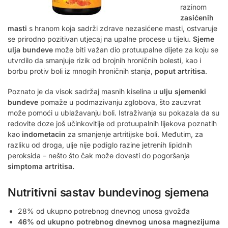
razinom
zasićenih
masti
s hranom koja sadrži zdrave nezasićene masti, ostvaruje
se prirodno pozitivan utjecaj na upalne procese u tijelu.
Sjeme
ulja bundeve
može biti važan dio protuupalne dijete za koju se
utvrdilo da smanjuje rizik od brojnih hroničnih bolesti, kao i
borbu protiv boli iz mnogih hroničnih stanja,
poput artritisa
.
Poznato je da visok sadržaj masnih kiselina u
ulju sjemenki
bundeve
pomaže u podmazivanju zglobova, što zauzvrat
može pomoći u ublažavanju boli. Istraživanja su pokazala da su
redovite doze još učinkovitije od protuupalnih lijekova poznatih
kao
indometacin
za smanjenje artritijske boli. Međutim, za
razliku od droga, ulje nije podiglo razine jetrenih lipidnih
peroksida – nešto što čak može dovesti do pogoršanja
simptoma artritisa.
Nutritivni sastav bundevinog sjemena
28% od ukupno potrebnog dnevnog unosa gvožđa
46% od ukupno potrebnog dnevnog unosa magnezijuma