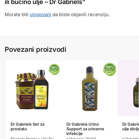
ili bućino ulje – Dr Gabriels”
Morate biti
ulogovani
da biste objavili recenziju.
Povezani proizvodi
Dr Gabriels Set za
Dr Gabriels Urino
Dr Gabri
prostatu
Support za urinarne
ulje divl
infekcije
Prostate Power + Ulje Bundeve
pakovanje 250ml
pakovanj