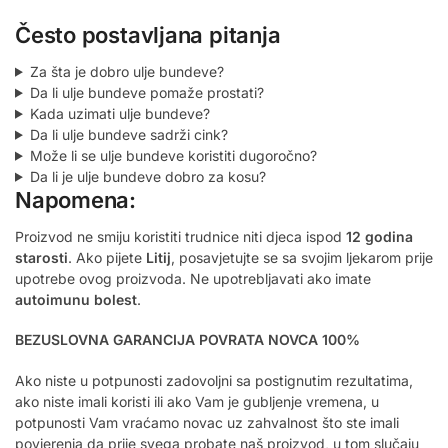
Često postavljana pitanja
Za šta je dobro ulje bundeve?
Da li ulje bundeve pomaže prostati?
Kada uzimati ulje bundeve?
Da li ulje bundeve sadrži cink?
Može li se ulje bundeve koristiti dugoročno?
Da li je ulje bundeve dobro za kosu?
Napomena:
Proizvod ne smiju koristiti trudnice niti djeca ispod
12 godina
starosti
. Ako pijete
Litij
, posavjetujte se sa svojim ljekarom prije
upotrebe ovog proizvoda. Ne upotrebljavati ako imate
autoimunu bolest
.
BEZUSLOVNA GARANCIJA POVRATA NOVCA 100%
Ako niste u potpunosti zadovoljni sa postignutim rezultatima,
ako niste imali koristi ili ako Vam je gubljenje vremena, u
potpunosti Vam vraćamo novac uz zahvalnost što ste imali
povjerenja da prije svega probate naš proizvod, u tom slučaju