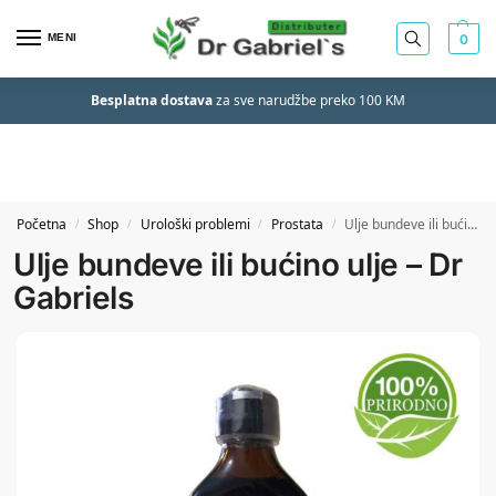
MENI
0
Besplatna dostava
za sve narudžbe preko 100 KM
Početna
Shop
Urološki problemi
Prostata
Ulje bundeve ili bućino ulje – Dr Gabriels
/
/
/
/
Ulje bundeve ili bućino ulje – Dr
Gabriels