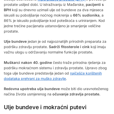
prostate uslijed dobi. U istraživanju iz Mađarske,
pacijenti s
BPH
koji su dnevno uzimali ulje od bundeve za dva mjeseca
iskusili su poboljšanje noćnog mokrenja u
66% sudionika
, a
86% je iskusilo poboljšanje kod poteškoća s uriniranjem. Kod
jedne trećine pacijenata ustanovljeno je smanjenje veličine
prostate.
Ulje bundeve
jedan je od najpoznatijih prirodnih preparata za
podršku zdravlju prostate.
Sadrži fitosterole i cink
koji imaju
važnu ulogu u održavanju normalne funkcije prostate.
Muškarci nakon 40. godine
često traže prirodna rješenja za
podršku mokraćnom sistemu i zdravlju prostate. Upravo zbog
toga ulje bundeve predstavlja jedan od
najčešće korištenih
dodataka prehrani za muško zdravlje
.
Redovna upotreba ulja bundeve
može biti dio uravnoteženog
načina života usmjerenog na
očuvanje zdravlja prostate.
Ulje bundeve i mokraćni putevi