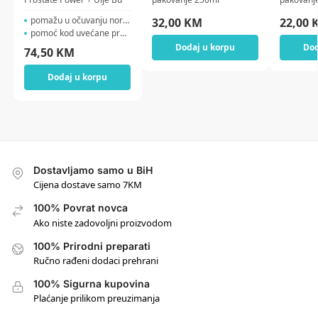
pomažu u očuvanju norma...
32,00
KM
22,00
pomoć kod uvećane prost...
Dodaj u korpu
Dod
74,50
KM
Dodaj u korpu
Dostavljamo samo u BiH
Cijena dostave samo 7KM
100% Povrat novca
Ako niste zadovoljni proizvodom
100% Prirodni preparati
Ručno rađeni dodaci prehrani
100% Sigurna kupovina
Plaćanje prilikom preuzimanja