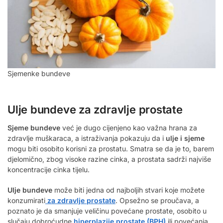
Sjemenke bundeve
Ulje bundeve za zdravlje prostate
Sjeme bundeve
već je dugo cijenjeno kao važna hrana za
zdravlje muškaraca, a istraživanja pokazuju da i
ulje i sjeme
mogu biti osobito korisni za prostatu. Smatra se da je to, barem
djelomično, zbog visoke razine cinka, a prostata sadrži najviše
koncentracije cinka tijelu.
Ulje bundeve
može biti jedna od najboljih stvari koje možete
konzumirati
za zdravlje prostate
. Opsežno se proučava, a
poznato je da smanjuje veličinu povećane prostate, osobito u
slučaju dobroćudne
hiperplazije prostate (BPH)
ili povećanja