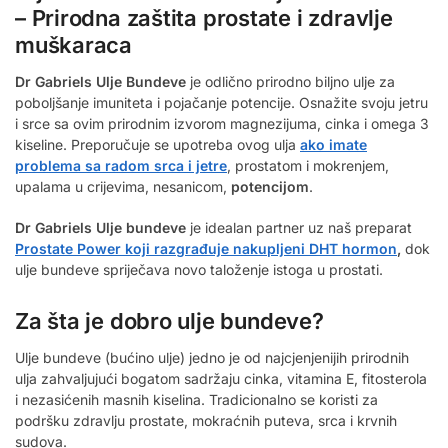
– Prirodna zaštita prostate i zdravlje
muškaraca
Dr Gabriels Ulje Bundeve
je odlično prirodno biljno ulje za
poboljšanje imuniteta i pojačanje potencije. Osnažite svoju jetru
i srce sa ovim prirodnim izvorom magnezijuma, cinka i omega 3
kiseline. Preporučuje se upotreba ovog ulja
ako imate
problema sa radom srca i jetre
, prostatom i mokrenjem,
upalama u crijevima, nesanicom,
potencijom
.
Dr Gabriels Ulje bundeve
je idealan partner uz naš preparat
Prostate Power koji razgrađuje nakupljeni DHT hormon
,
dok
ulje bundeve spriječava novo taloženje istoga u prostati.
Za šta je dobro ulje bundeve?
Ulje bundeve (bućino ulje) jedno je od najcjenjenijih prirodnih
ulja zahvaljujući bogatom sadržaju cinka, vitamina E, fitosterola
i nezasićenih masnih kiselina. Tradicionalno se koristi za
podršku zdravlju prostate, mokraćnih puteva, srca i krvnih
sudova.