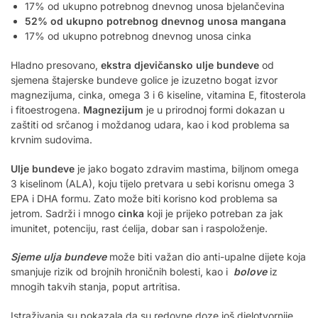
17% od ukupno potrebnog dnevnog unosa bjelančevina
52% od ukupno potrebnog dnevnog unosa mangana
17% od ukupno potrebnog dnevnog unosa cinka
Hladno presovano,
ekstra djevičansko ulje bundeve
od
sjemena štajerske bundeve golice je izuzetno bogat izvor
magnezijuma, cinka, omega 3 i 6 kiseline, vitamina E, fitosterola
i fitoestrogena.
Magnezijum
je u prirodnoj formi dokazan u
zaštiti od srčanog i moždanog udara, kao i kod problema sa
krvnim sudovima.
Ulje bundeve
je jako bogato zdravim mastima, biljnom omega
3 kiselinom (ALA), koju tijelo pretvara u sebi korisnu omega 3
EPA i DHA formu. Zato može biti korisno kod problema sa
jetrom. Sadrži i mnogo
cinka
koji je prijeko potreban za jak
imunitet, potenciju, rast ćelija, dobar san i raspoloženje.
Sjeme ulja bundeve
može biti važan dio anti-upalne dijete koja
smanjuje rizik od brojnih hroničnih bolesti, kao i
bolove
iz
mnogih takvih stanja, poput artritisa.
Istraživanja su pokazala da su redovne doze još djelotvornije