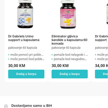
Dr Gabriels Urino
Eliminator gljivica
Dr Gabri
support u kapsulama
kandide u kapsulama 60
support
komada
pakovanje 60 kapsula
pakovanje 60 kapsula
pakovanje
može pomoći pri poblemi...
pomaže kod nelagode i sv...
može pomo
može pomoći kod poblema...
pomaže kod neugodnog vag...
može pom
30,00
KM
30,00
KM
34,00
Dodaj u korpu
Dodaj u korpu
Dod
Dostavljamo samo u BiH