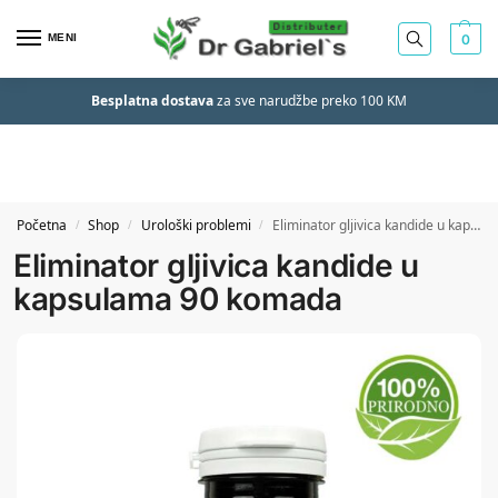
MENI
0
Besplatna dostava
za sve narudžbe preko 100 KM
Početna
Shop
Urološki problemi
Eliminator gljivica kandide u kapsulama 90 komada
/
/
/
Eliminator gljivica kandide u
kapsulama 90 komada