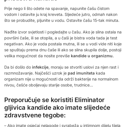
Prije nego li što odete na spavanje, napunite čašu čistom
vodom i ostavite ju kraj kreveta. Sljedeće jutro, odmah nakon
što se probudite, pljunite u vodu. Ostavite čašu 15-tak minuta.
Nađite izvor svjetlosti i pogledajte u čašu. Ako je slina ostala na
površini čaše, ili se otopila, a u čaši je bistra voda tada je test
negativan. Ako je voda postala mutna, ili se u vodi vide niti koje
se spuštaju prema dnu čaše ili ako se slina skupila dolje, postoji
velika mogućnost da nosite previše
kandide u organizmu.
Da bi došlo do
infekcije
, moraju se stvoriti uslovi za njen rast i
razmnožavanje. Najčešći uzrok je
pad imuniteta
kada
organizam nije u mogućnosti da održi bakterije na normalnom
nivou, češće oboljevaju starije osobe, trudnice…
Preporučuje se koristiti Eliminator
gljivica kandide ako imate slijedeće
zdravstvene tegobe:
– Ako imate osjećaj nelagode i svrabeža u intimnom dijelu tijela