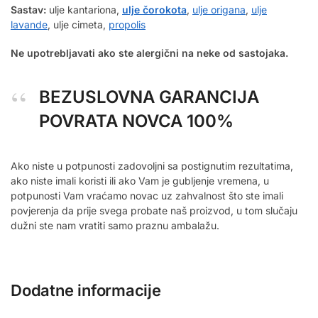
Sastav:
ulje kantariona,
ulje čorokota
,
ulje origana
,
ulje
lavande
, ulje cimeta,
propolis
Ne upotrebljavati ako ste alergični na neke od sastojaka.
BEZUSLOVNA GARANCIJA
POVRATA NOVCA 100%
Ako niste u potpunosti zadovoljni sa postignutim rezultatima,
ako niste imali koristi ili ako Vam je gubljenje vremena, u
potpunosti Vam vraćamo novac uz zahvalnost što ste imali
povjerenja da prije svega probate naš proizvod, u tom slučaju
dužni ste nam vratiti samo praznu ambalažu.
Dodatne informacije