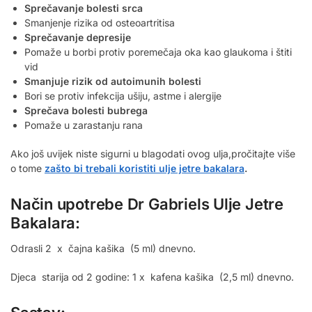
Sprečavanje bolesti srca
Smanjenje rizika od osteoartritisa
Sprečavanje depresije
Pomaže u borbi protiv poremečaja oka kao glaukoma i štiti
vid
Smanjuje rizik od autoimunih bolesti
Bori se protiv infekcija ušiju, astme i alergije
Sprečava bolesti bubrega
Pomaže u zarastanju rana
Ako još uvijek niste sigurni u blagodati ovog ulja,pročitajte više
o tome
zašto bi trebali koristiti ulje jetre bakalara
.
Način upotrebe Dr Gabriels Ulje Jetre
Bakalara:
Odrasli 2 x čajna kašika (5 ml) dnevno.
Djeca starija od 2 godine: 1 x kafena kašika (2,5 ml) dnevno.