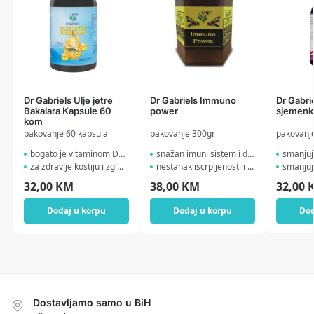
Dr Gabriels Ulje jetre
Dr Gabriels Immuno
Dr Gabri
Bakalara Kapsule 60
power
sjemenk
kom
pakovanje 60 kapsula
pakovanje 300gr
pakovanje
bogato je vitaminom D3 i ...
snažan imuni sistem i do...
smanjuje
za zdravlje kostiju i zgl...
nestanak iscrpljenosti i ...
smanjuje 
32,00
KM
38,00
KM
32,00
Dodaj u korpu
Dodaj u korpu
Dod
Dostavljamo samo u BiH