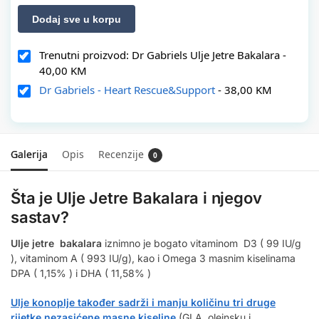
Dodaj sve u korpu
Trenutni proizvod: Dr Gabriels Ulje Jetre Bakalara
-
40,00
KM
Dr Gabriels - Heart Rescue&Support
-
38,00
KM
Galerija
Opis
Recenzije
0
Šta je Ulje Jetre Bakalara i njegov
sastav?
Ulje jetre bakalara
iznimno je bogato vitaminom D3 ( 99 IU/g
), vitaminom A ( 993 IU/g), kao i Omega 3 masnim kiselinama
DPA ( 1,15% ) i DHA ( 11,58% )
Ulje konoplje također sadrži i manju količinu tri druge
rijetke nezasićene masne kiseline
(GLA, oleinsku i