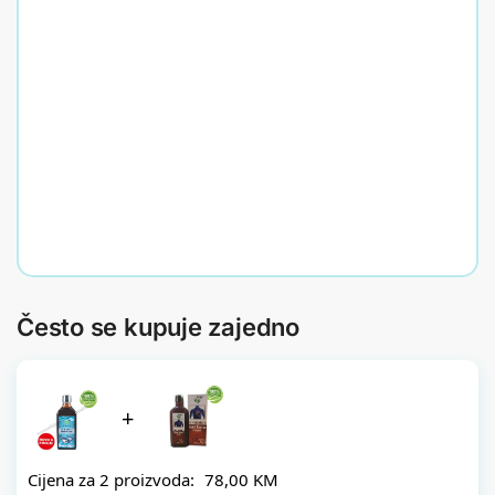
Dr Gabriels
Dr
Ulje kokosa
Gabriels
27,50
KM
Ulje
Ćurekota
Pročitaj
- Nigella
više
sativa
28,00
KM
Dodaj
u
korpu
Često se kupuje zajedno
+
Cijena za 2 proizvoda:
78,00
KM