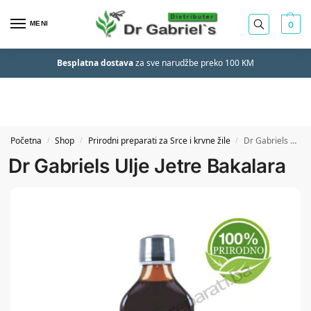
MENI
0
Besplatna dostava
za sve narudžbe preko 100 KM
Početna
Shop
Prirodni preparati za Srce i krvne žile
Dr Gabriels Ulje Jetre Bakalara
/
/
/
Dr Gabriels Ulje Jetre Bakalara