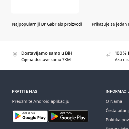
Prikazuje se jedan 
Dostavljamo samo u BiH
100% 
Cijena dostave samo 7KM
Ako nis
PRATITE NAS
INFORMACI
Preuzmite Android aplikaciju
O Nama
Česta pitan
Politika pov
Pravna izja