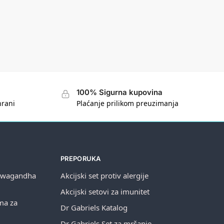
100% Sigurna kupovina
hrani
Plaćanje prilikom preuzimanja
PREPORUKA
shwagandha
Akcijski set protiv alergije
Akcijski setovi za imunitet
ema za
Dr Gabriels Katalog
Dr Gabriels Set za mršanje