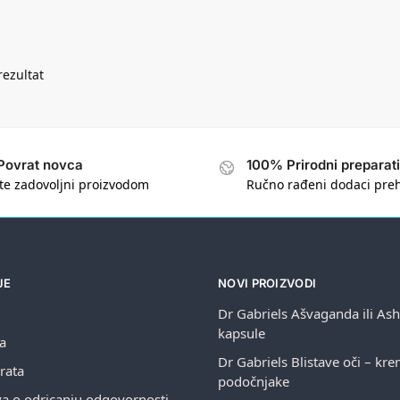
rezultat
Povrat novca
100% Prirodni preparati
te zadovoljni proizvodom
Ručno rađeni dodaci pre
JE
NOVI PROIZVODI
Dr Gabriels Ašvaganda ili A
kapsule
ja
Dr Gabriels Blistave oči – kr
rata
podočnjake
va o odricanju odgovornosti