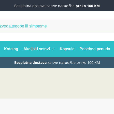
Besplatna dostava za sve narudžbe
preko 100 KM
Katalog
Akcijski setovi
Kapsule
Posebna ponuda
Besplatna dostava
za sve narudžbe preko 100 KM