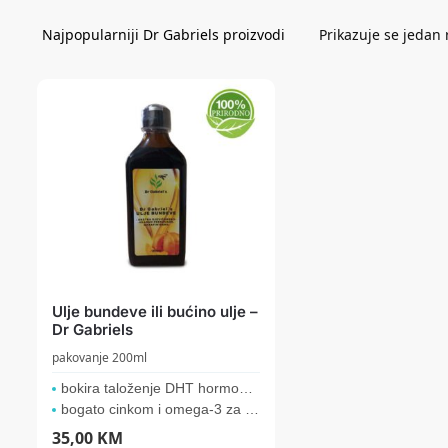
Prikazuje se jedan 
Ulje bundeve ili bućino ulje –
Dr Gabriels
pakovanje 200ml
bokira taloženje DHT hormona u prostati
bogato cinkom i omega-3 za zdravlje srca i...
35,00
KM