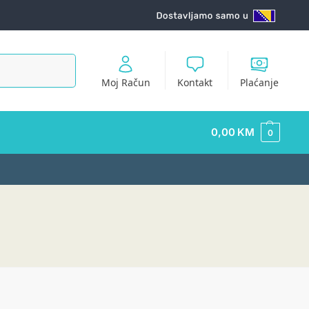
Pretraži
Moj Račun
Kontakt
Plaćanje
0,00
KM
0