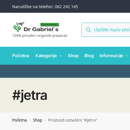
Narudžbe na telefon: 062 242 145
100% prirodni i organski preparati
Početna
Kategorije
Shop
Blog
Informacije
#jetra
Početna
Shop
Proizvodi označeni “#jetra”
/
/