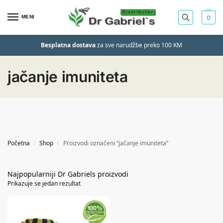
MENI
0
Besplatna dostava
za sve narudžbe preko 100 KM
jačanje imuniteta
Početna
Shop
Proizvodi označeni “jačanje imuniteta”
/
/
Prikazuje se jedan rezultat