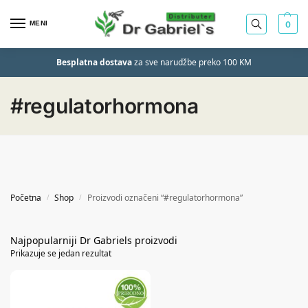
MENI
0
Besplatna dostava
za sve narudžbe preko 100 KM
#regulatorhormona
Početna
Shop
Proizvodi označeni “#regulatorhormona”
/
/
Prikazuje se jedan rezultat