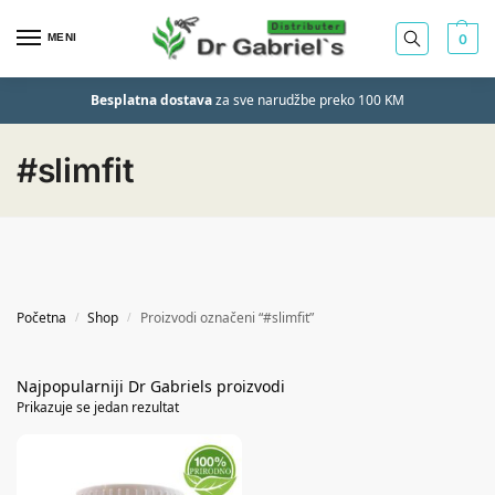
MENI
0
Besplatna dostava
za sve narudžbe preko 100 KM
#slimfit
Početna
Shop
Proizvodi označeni “#slimfit”
/
/
Prikazuje se jedan rezultat