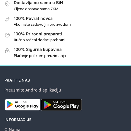
Dostavljamo samo u BiH
Cijena dostave samo 7KM
100% Povrat novca
Ako niste zadovoljni proizvodom
100% Prirodni preparati
Ručno rađeni dodaci prehrani
100% Sigurna kupovina
Plaćanje prilikom preuzimanja
PRATITE NAS
Preuzmite Android aplikaciju
INFORMACIJE
O Nama