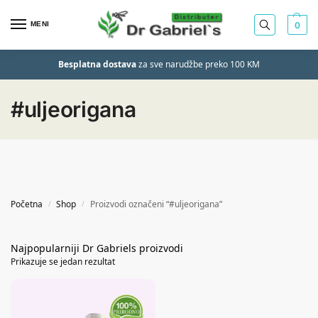
MENI
0
Besplatna dostava
za sve narudžbe preko 100 KM
#uljeorigana
Početna
Shop
Proizvodi označeni “#uljeorigana”
/
/
Prikazuje se jedan rezultat