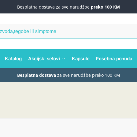
Besplatna dostava za sve narudžbe
preko 100 KM
Katalog
Akcijski setovi
Kapsule
Posebna ponuda
Besplatna dostava
za sve narudžbe preko 100 KM