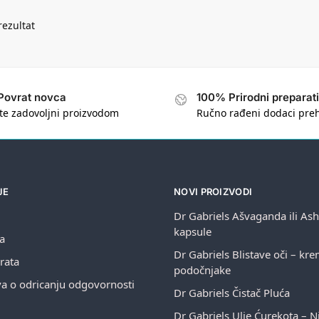
rezultat
Povrat novca
100% Prirodni preparati
te zadovoljni proizvodom
Ručno rađeni dodaci pre
JE
NOVI PROIZVODI
Dr Gabriels Ašvaganda ili A
kapsule
ja
Dr Gabriels Blistave oči – kr
rata
podočnjake
va o odricanju odgovornosti
Dr Gabriels Čistač Pluća
Dr Gabriels Ulje Ćurekota – Ni