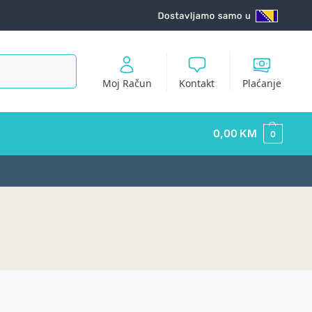
Pretraži
Moj Račun
Kontakt
Plaćanje
0,00
KM
0