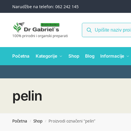
Narudžbe na telefon: 062 242 145
100% prirodni i organski preparati
Početna
Kategorije
Shop
Blog
Informacije
pelin
Početna
Shop
Proizvodi označeni “pelin”
/
/