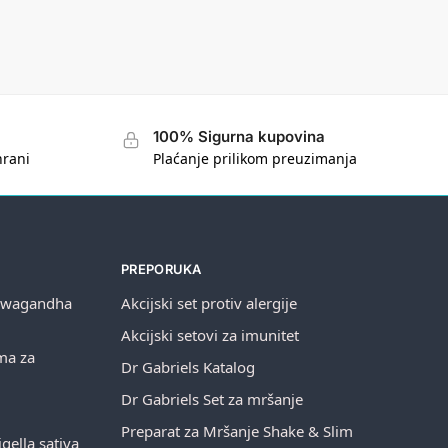
100% Sigurna kupovina
hrani
Plaćanje prilikom preuzimanja
PREPORUKA
shwagandha
Akcijski set protiv alergije
Akcijski setovi za imunitet
ema za
Dr Gabriels Katalog
Dr Gabriels Set za mršanje
Preparat za Mršanje Shake & Slim
gella sativa