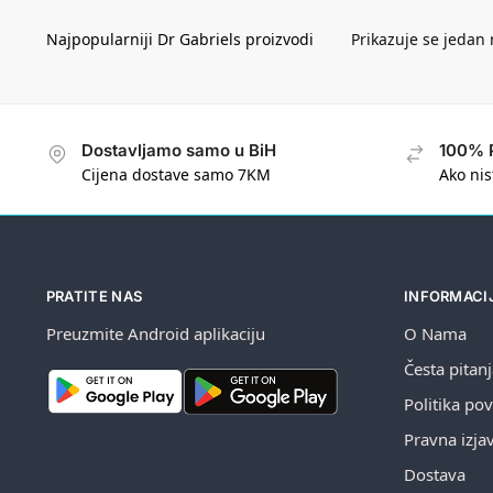
Prikazuje se jedan 
Dostavljamo samo u BiH
100% 
Cijena dostave samo 7KM
Ako nis
PRATITE NAS
INFORMACI
Preuzmite Android aplikaciju
O Nama
Česta pitan
Politika pov
Pravna izja
Dostava