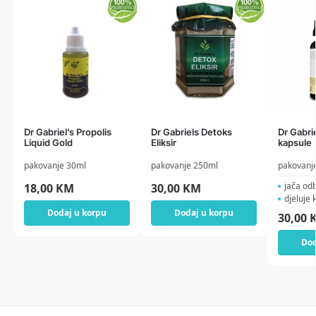
Dr Gabriel’s Propolis
Dr Gabriels Detoks
Dr Gabri
Liquid Gold
Eliksir
kapsule
pakovanje 30ml
pakovanje 250ml
pakovanje
jača odbr
18,00
KM
30,00
KM
djeluje ka
Dodaj u korpu
Dodaj u korpu
30,00
Dod