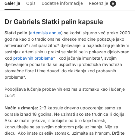
Galerija
Opis
Dodatne informacije
Recenzije
0
Dr Gabriels Slatki pelin kapsule
Slatki pelin
(
artemisia annua
) se koristi sigurno već preko 2000
godina kao dio tradicionalne kineske medicine pokazuje jako
antivirusno* i antiparazitno* djelovanje, a najzaslužniji je aktivni
sastojak artemisinin u praksi se slatki pelin pokazao djelotvoran
kod
probavnih problema
* i kod jačanja imuniteta*, svojim
djelovanjem pomaže da se uspostavi probiotička ravnoteža
stomačne flore i time dovodi do olakšanja kod probavnih
problema*.
Poboljšava lučenje probavnih enzima u stomaku kao i lučenje
žuči*.
Način uzimanja:
2-3 kapsule dnevno upozorenja: samo za
odrasle iznad 18 godina. Ne uzimati ako ste trudnica ili dojilja.
Ako uzimate lijekove, ili bolujete od bilo koje bolesti,
konzultirajte se sa svojim doktorom prije uzimanja. Nije za
djecu. Ako imate osjetljiv stomak, uzimajte sa hranom.
Držite