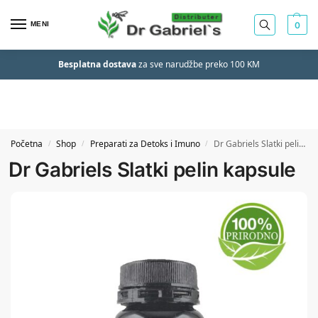
MENI
0
Besplatna dostava
za sve narudžbe preko 100 KM
Početna
Shop
Preparati za Detoks i Imuno
Dr Gabriels Slatki pelin kapsule
/
/
/
Dr Gabriels Slatki pelin kapsule