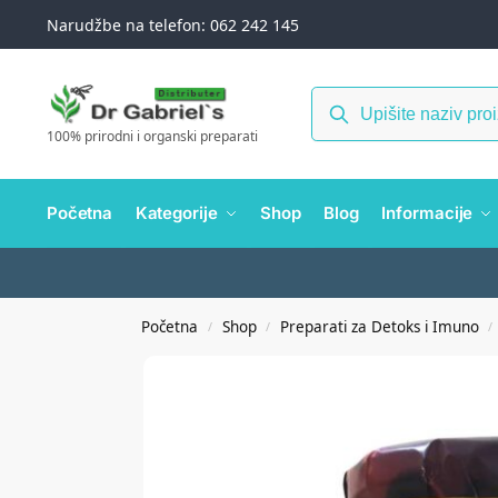
Narudžbe na telefon: 062 242 145
100% prirodni i organski preparati
Početna
Kategorije
Shop
Blog
Informacije
Početna
Shop
Preparati za Detoks i Imuno
/
/
/