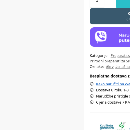
K
(u
Kategorije:
Preparati 
Prirodni preparati za Src
Oznake:
#krv
,
#snažna
Besplatna dostava 
Kako naručiti na 
Dostava u roku 1-3
Narudžbe pristigle 
Cijena dostave 7 K