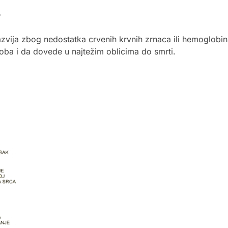
v
razvija zbog nedostatka crvenih krvnih zrnaca ili hemoglobi
soba i da dovede u najtežim oblicima do smrti.