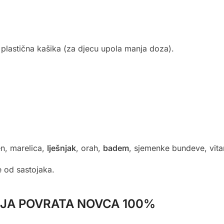
plastična kašika (za djecu upola manja doza).
en, marelica,
lješnjak
, orah,
badem
, sjemenke bundeve, vita
e od sastojaka.
JA POVRATA NOVCA 100%