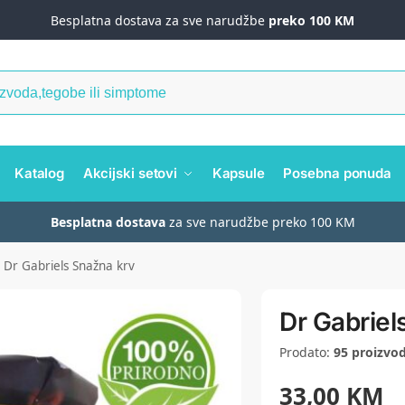
Besplatna dostava za sve narudžbe
preko 100 KM
Katalog
Akcijski setovi
Kapsule
Posebna ponuda
Besplatna dostava
za sve narudžbe preko 100 KM
Dr Gabriels Snažna krv
Dr Gabriel
Prodato:
95 proizvo
33,00
KM