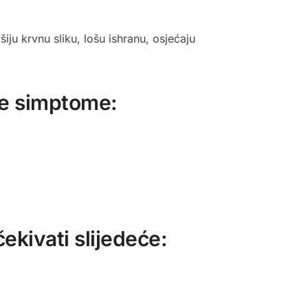
iju krvnu sliku, lošu ishranu, osjećaju
ene simptome:
kivati slijedeće: