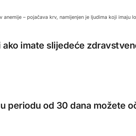
v anemije – pojačava krv, namijenjen je ljudima koji imaju loš
ti ako imate slijedeće zdravstv
periodu od 30 dana možete oče