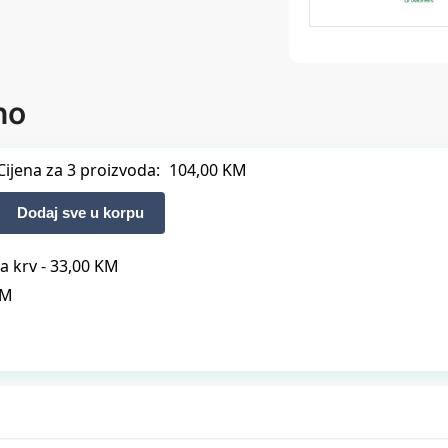
no
Cijena za 3 proizvoda:
104,00
KM
Dodaj sve u korpu
na krv
-
33,00
KM
KM