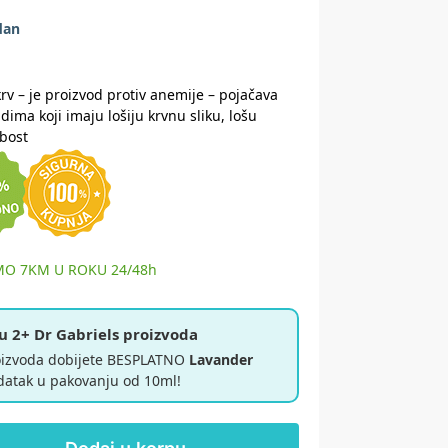
dan
rv – je proizvod protiv anemije – pojačava
udima koji imaju lošiju krvnu sliku, lošu
abost
MO 7KM U ROKU 24/48h
u 2+ Dr Gabriels proizvoda
oizvoda dobijete BESPLATNO
Lavander
datak u pakovanju od 10ml!