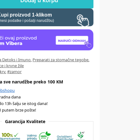
Dodaj u korpu
upi proizvod 1-klikom
nesi podatke i pošalji narudžbu)
za Detoks i Imuno
,
Preparati za stomačne tegobe
,
e i krvne žile
krv
,
#zamor
za sve narudžbe preko 100 KM
Webshopu
 radna dana
do 13h šalju se istog dana!
M putem brze pošte!
Garancija Kvalitete