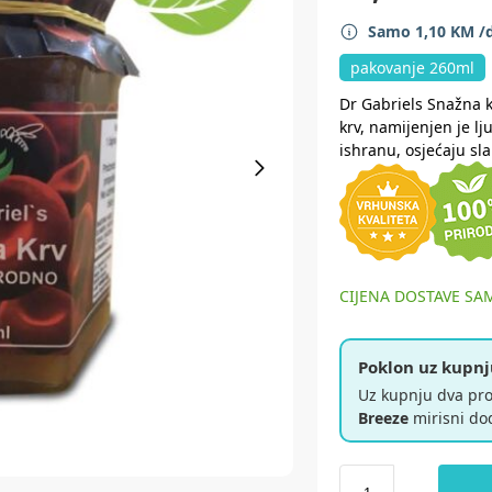
Samo
1,10
KM
/
pakovanje 260ml
Dr Gabriels Snažna k
krv, namijenjen je lj
ishranu, osjećaju sl
CIJENA DOSTAVE SA
Poklon uz kupnj
Uz kupnju dva pr
Breeze
mirisni do