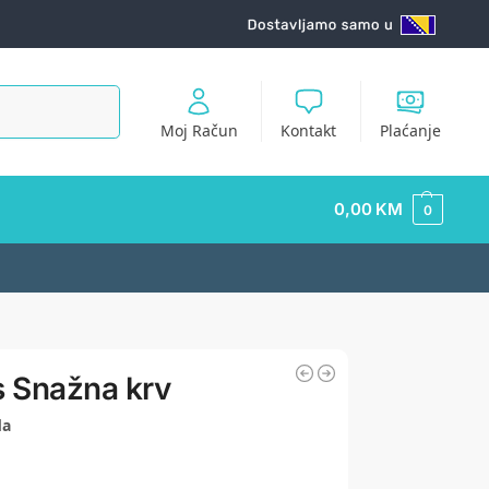
Pretraži
Moj Račun
Kontakt
Plaćanje
0,00
KM
0
s Snažna krv
da