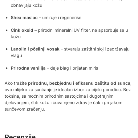
obnavljaju kožu
Shea maslac
– umiruje i regeneriše
Cink oksid
– prirodni mineralni UV filter, ne apsorbuje se u
kožu
Lanolin i pčelinji vosak
– stvaraju zaštitni sloj i zadržavaju
vlagu
Prirodna vanilija
– daje blag i prijatan miris
Ako tražite
prirodnu, bezbjednu i efikasnu zaštitu od sunca
,
ovo mlijeko za sunčanje je idealan izbor za cijelu porodicu. Bez
toksina, sa moćnim prirodnim sastojcima i dugotrajnim
djelovanjem, štiti kožu i čuva njeno zdravlje čak i pri jakom
sunčevom zračenju.
Recenzije