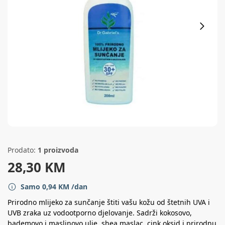
Prodato:
1 proizvoda
28,30
KM
Samo
0,94
KM
/dan
Prirodno mlijeko za sunčanje štiti vašu kožu od štetnih UVA i
UVB zraka uz vodootporno djelovanje. Sadrži kokosovo,
bademovo i maslinovo ulje, shea maslac, cink oksid i prirodnu