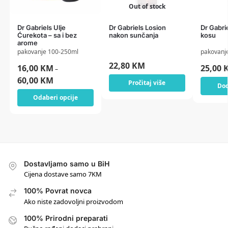
Out of stock
Dr Gabriels Ulje
Dr Gabriels Losion
Dr Gabri
Ćurekota – sa i bez
nakon sunčanja
kosu
arome
pakovanje 100-250ml
pakovanj
22,80
KM
16,00
KM
25,00
–
60,00
KM
Pročitaj više
Dod
Odaberi opcije
Dostavljamo samo u BiH
Cijena dostave samo 7KM
100% Povrat novca
Ako niste zadovoljni proizvodom
100% Prirodni preparati