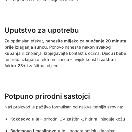
Uputstvo za upotrebu
Za optimalan efekat,
nanesite mlijeko za sunčanje 20 minuta
prije izlaganja suncu
. Ponovo nanesite
nakon svakog
kupanja
ili znojenja. Izbjegavajte kontakt s očima. Djecu i bebe
ne treba izlagati direktnom suncu – uvijek koristiti
zaštitni
faktor 25+
i zaštitnu odjeću.
Potpuno prirodni sastojci
Naš proizvod je pažljivo formulisan od najkvalitetnijih sirovina:
Kokosovo ulje
– prirodni UV zaštitnik, hidrira i njeguje kožu
Bademovo i maslinovo ulje
– bogata antioksidansima,