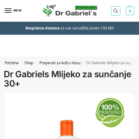
MENI
0
Besplatna dostava
za sve narudžbe preko 100 KM
Početna
Shop
Preparati za kožu i kosu
Dr Gabriels Mlijeko za sunčanje 30+
/
/
/
Dr Gabriels Mlijeko za sunčanje
30+