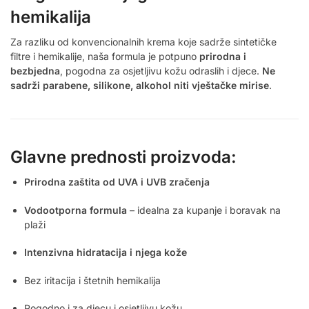
hemikalija
Za razliku od konvencionalnih krema koje sadrže sintetičke
filtre i hemikalije, naša formula je potpuno
prirodna i
bezbjedna
, pogodna za osjetljivu kožu odraslih i djece.
Ne
sadrži parabene, silikone, alkohol niti vještačke mirise
.
Glavne prednosti proizvoda:
Prirodna zaštita od UVA i UVB zračenja
Vodootporna formula
– idealna za kupanje i boravak na
plaži
Intenzivna hidratacija i njega kože
Bez iritacija i štetnih hemikalija
Pogodno i za djecu i osjetljivu kožu