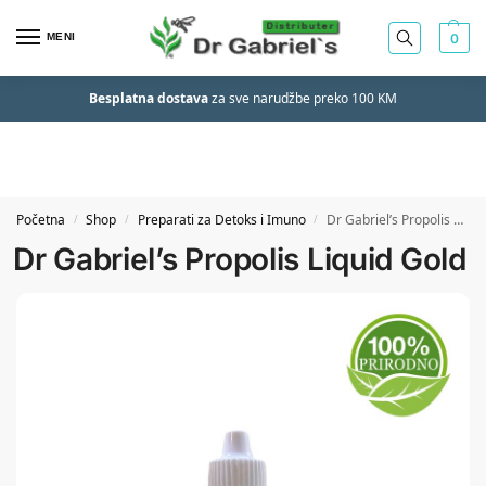
MENI
0
Besplatna dostava
za sve narudžbe preko 100 KM
Početna
Shop
Preparati za Detoks i Imuno
Dr Gabriel’s Propolis Liquid Gold
/
/
/
Dr Gabriel’s Propolis Liquid Gold