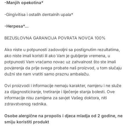
-Manjih opekotina*
-Gingivitisa i ostalih dentalnih upala*
-Herpesa*…
BEZUSLOVNA GARANCIJA POVRATA NOVCA 100%
Ako niste u potpunosti zadovoljni sa postignutim rezultatima,
ako niste imali koristi ili ako Vam je gubljenje vremena, u
potpunosti Vam vraćamo novac uz zahvalnost što ste imali
povjerenja da prije svega probate naš proizvod, u tom slučaju
dužni ste nam vratiti samo praznu ambalažu.
Ovi proizvodi i informacije nemaju karakter, namjeru i ne služe
za dijagnosticiranje, tretiranje i liječenje stanja bolesti. Ove
informacije nisu zamijena za savjet Vašeg doktora, niti
zdravstvenog radnika.
Osobe alergične na propolis i djeca mladja od 2 godine, ne
smiju koristiti produkt