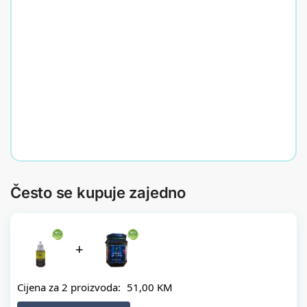
Dr Gabriels
Dr
Astaksantin
Gabriels
kapsule
Berberin
30,00
KM
sa
cejlonskim
Dodaj
cimetom
u
35,00
KM
korpu
Dodaj
u
korpu
Često se kupuje zajedno
+
Cijena za 2 proizvoda:
51,00
KM