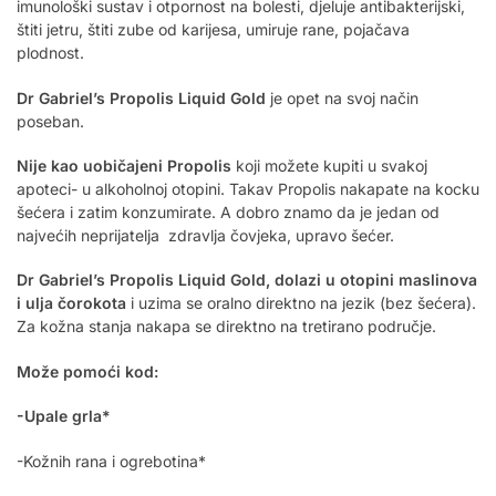
imunološki sustav i otpornost na bolesti, djeluje antibakterijski,
štiti jetru, štiti zube od karijesa, umiruje rane, pojačava
plodnost.
Dr Gabriel’s Propolis Liquid Gold
je opet na svoj način
poseban.
Nije kao uobičajeni Propolis
koji možete kupiti u svakoj
apoteci- u alkoholnoj otopini. Takav Propolis nakapate na kocku
šećera i zatim konzumirate. A dobro znamo da je jedan od
najvećih neprijatelja zdravlja čovjeka, upravo šećer.
Dr Gabriel’s Propolis Liquid Gold, dolazi u otopini maslinova
i ulja čorokota
i uzima se oralno direktno na jezik (bez šećera).
Za kožna stanja nakapa se direktno na tretirano područje.
Može pomoći kod:
-Upale grla*
-Kožnih rana i ogrebotina*