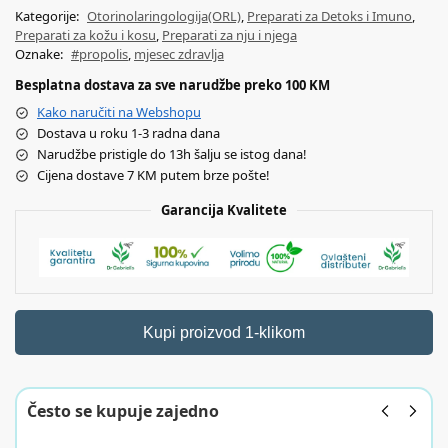
Kategorije:
Otorinolaringologija(ORL)
,
Preparati za Detoks i Imuno
,
Preparati za kožu i kosu
,
Preparati za nju i njega
Oznake:
#propolis
,
mjesec zdravlja
Besplatna dostava za sve narudžbe preko 100 KM
Kako naručiti na Webshopu
Dostava u roku 1-3 radna dana
Narudžbe pristigle do 13h šalju se istog dana!
Cijena dostave 7 KM putem brze pošte!
Garancija Kvalitete
Kupi proizvod 1-klikom
Često se kupuje zajedno