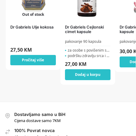
Out of stock
Dr Gabriels Ulje kokosa
Dr Gabriels Cejlonski
Dr Gabri
cimet kapsule
kapsule
pakovanje 90 kapsula
pakovanje
27,50
KM
za osobe s povišenim sec...
30,00
podršku zdravlju srca i ...
Pročitaj više
Dod
27,00
KM
Dodaj u korpu
Dostavljamo samo u BiH
Cijena dostave samo 7KM
100% Povrat novca