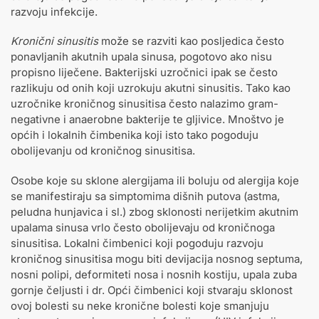
razvoju infekcije.
Kronični sinusitis
može se razviti kao posljedica često
ponavljanih akutnih upala sinusa, pogotovo ako nisu
propisno liječene. Bakterijski uzročnici ipak se često
razlikuju od onih koji uzrokuju akutni sinusitis. Tako kao
uzročnike kroničnog sinusitisa često nalazimo gram-
negativne i anaerobne bakterije te gljivice. Mnoštvo je
općih i lokalnih čimbenika koji isto tako pogoduju
obolijevanju od kroničnog sinusitisa.
Osobe koje su sklone alergijama ili boluju od alergija koje
se manifestiraju sa simptomima dišnih putova (astma,
peludna hunjavica i sl.) zbog sklonosti nerijetkim akutnim
upalama sinusa vrlo često obolijevaju od kroničnoga
sinusitisa. Lokalni čimbenici koji pogoduju razvoju
kroničnog sinusitisa mogu biti devijacija nosnog septuma,
nosni polipi, deformiteti nosa i nosnih kostiju, upala zuba
gornje čeljusti i dr. Opći čimbenici koji stvaraju sklonost
ovoj bolesti su neke kronične bolesti koje smanjuju